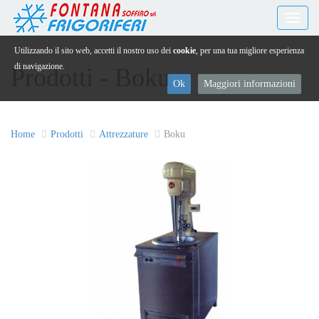
Toggl
naviga
Utilizzando il sito web, accetti il nostro uso dei
cookie
, per una tua migliore esperienza
di navigazione.
Prodotti - Boku
Ok
Maggiori informazioni
Home
Prodotti
Attrezzature
Boku